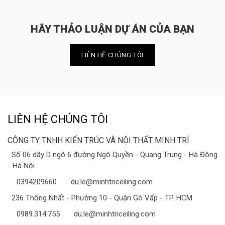
HÃY THẢO LUẬN DỰ ÁN CỦA BẠN
LIÊN HỆ CHÚNG TÔI
LIÊN HỆ CHÚNG TÔI
CÔNG TY TNHH KIẾN TRÚC VÀ NỘI THẤT MINH TRÍ
Số 06 dãy D ngõ 6 đường Ngô Quyền - Quang Trung - Hà Đông
- Hà Nội
0394209660
du.le@minhtriceiling.com
236 Thống Nhất - Phường 10 - Quận Gò Vấp - TP. HCM
0989.314.755
du.le@minhtriceiling.com