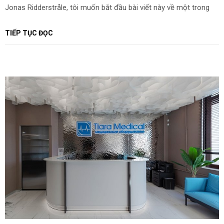
Jonas Ridderstråle, tôi muốn bắt đầu bài viết này về một trong
những dự án gần như đã hoàn thành của chúng tôi được triển
khai ở Moscow.
TIẾP TỤC ĐỌC